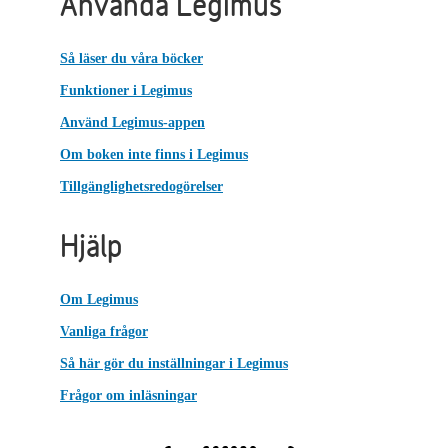
Använda Legimus
Så läser du våra böcker
Funktioner i Legimus
Använd Legimus-appen
Om boken inte finns i Legimus
Tillgänglighetsredogörelser
Hjälp
Om Legimus
Vanliga frågor
Så här gör du inställningar i Legimus
Frågor om inläsningar