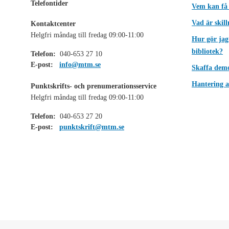
Telefontider
Vem kan få
Vad är skil
Kontaktcenter
Helgfri måndag till fredag 09:00-11:00
Hur gör jag
bibliotek?
Telefon:
040-653 27 10
E-post:
info@mtm.se
Skaffa dem
Hantering a
Punktskrifts- och prenumerationsservice
Helgfri måndag till fredag 09:00-11:00
Telefon:
040-653 27 20
E-post:
punktskrift@mtm.se