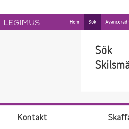
Gå till sökfältet
Gå till huvudinnehåll
Hem
Sök
Avancerad 
Sök
Skilsm
Kontakt
Skaff