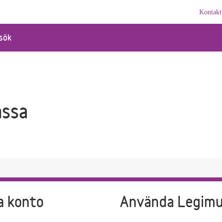
Kontakt
sök
ässa
a konto
Använda Legim