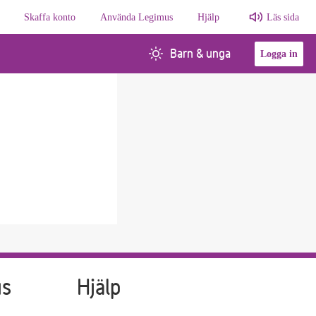
Skaffa konto
Använda Legimus
Hjälp
Läs sida
Barn & unga
Logga in
us
Hjälp