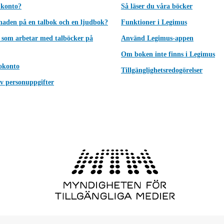
 konto?
Så läser du våra böcker
lnaden på en talbok och en ljudbok?
Funktioner i Legimus
 som arbetar med talböcker på
Använd Legimus-appen
Om boken inte finns i Legimus
okonto
Tillgänglighetsredogörelser
v personuppgifter