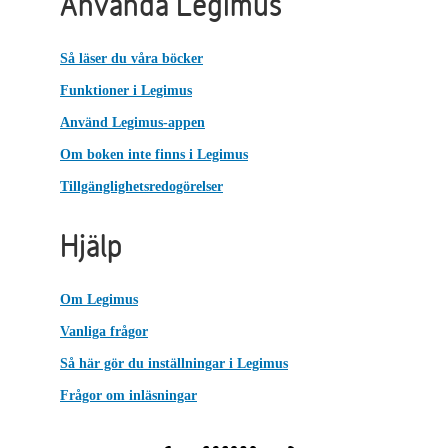
Använda Legimus
Så läser du våra böcker
Funktioner i Legimus
Använd Legimus-appen
Om boken inte finns i Legimus
Tillgänglighetsredogörelser
Hjälp
Om Legimus
Vanliga frågor
Så här gör du inställningar i Legimus
Frågor om inläsningar