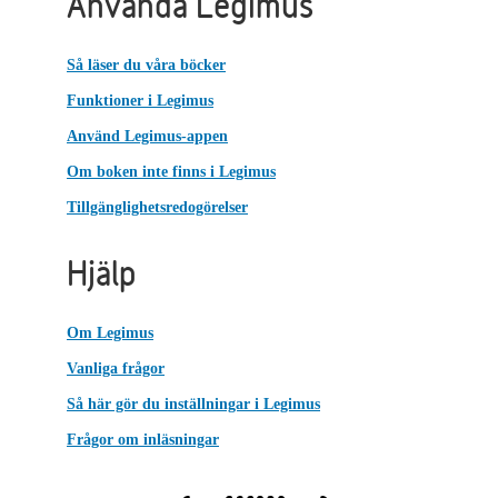
Använda Legimus
Så läser du våra böcker
Funktioner i Legimus
Använd Legimus-appen
Om boken inte finns i Legimus
Tillgänglighetsredogörelser
Hjälp
Om Legimus
Vanliga frågor
Så här gör du inställningar i Legimus
Frågor om inläsningar