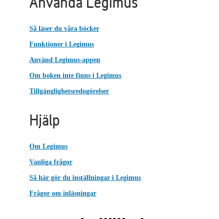
Använda Legimus
Så läser du våra böcker
Funktioner i Legimus
Använd Legimus-appen
Om boken inte finns i Legimus
Tillgänglighetsredogörelser
Hjälp
Om Legimus
Vanliga frågor
Så här gör du inställningar i Legimus
Frågor om inläsningar