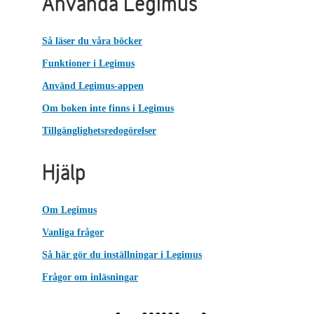
Använda Legimus
Så läser du våra böcker
Funktioner i Legimus
Använd Legimus-appen
Om boken inte finns i Legimus
Tillgänglighetsredogörelser
Hjälp
Om Legimus
Vanliga frågor
Så här gör du inställningar i Legimus
Frågor om inläsningar