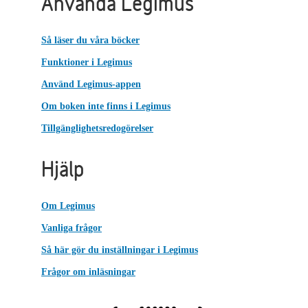
Använda Legimus
Så läser du våra böcker
Funktioner i Legimus
Använd Legimus-appen
Om boken inte finns i Legimus
Tillgänglighetsredogörelser
Hjälp
Om Legimus
Vanliga frågor
Så här gör du inställningar i Legimus
Frågor om inläsningar