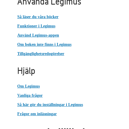
Använda Legimus
Så läser du våra böcker
Funktioner i Legimus
Använd Legimus-appen
Om boken inte finns i Legimus
Tillgänglighetsredogörelser
Hjälp
Om Legimus
Vanliga frågor
Så här gör du inställningar i Legimus
Frågor om inläsningar