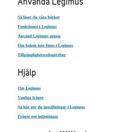
Använda Legimus
Så läser du våra böcker
Funktioner i Legimus
Använd Legimus-appen
Om boken inte finns i Legimus
Tillgänglighetsredogörelser
Hjälp
Om Legimus
Vanliga frågor
Så här gör du inställningar i Legimus
Frågor om inläsningar