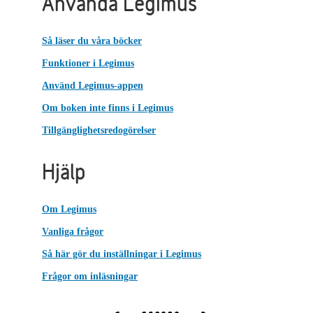
Använda Legimus
Så läser du våra böcker
Funktioner i Legimus
Använd Legimus-appen
Om boken inte finns i Legimus
Tillgänglighetsredogörelser
Hjälp
Om Legimus
Vanliga frågor
Så här gör du inställningar i Legimus
Frågor om inläsningar