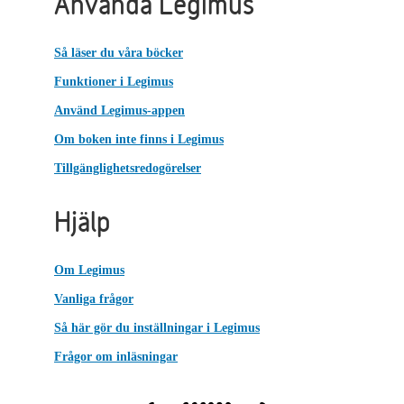
Använda Legimus
Så läser du våra böcker
Funktioner i Legimus
Använd Legimus-appen
Om boken inte finns i Legimus
Tillgänglighetsredogörelser
Hjälp
Om Legimus
Vanliga frågor
Så här gör du inställningar i Legimus
Frågor om inläsningar