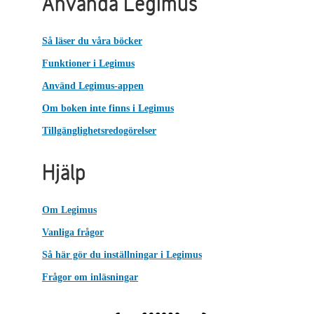
Använda Legimus
Så läser du våra böcker
Funktioner i Legimus
Använd Legimus-appen
Om boken inte finns i Legimus
Tillgänglighetsredogörelser
Hjälp
Om Legimus
Vanliga frågor
Så här gör du inställningar i Legimus
Frågor om inläsningar