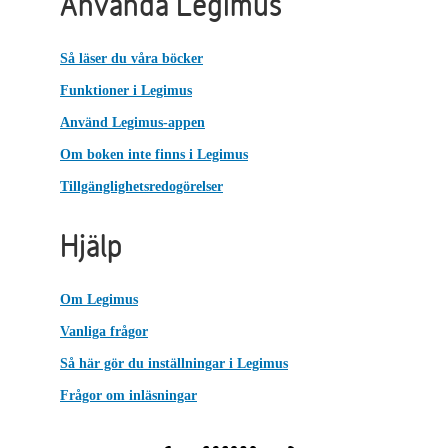
Använda Legimus
Så läser du våra böcker
Funktioner i Legimus
Använd Legimus-appen
Om boken inte finns i Legimus
Tillgänglighetsredogörelser
Hjälp
Om Legimus
Vanliga frågor
Så här gör du inställningar i Legimus
Frågor om inläsningar