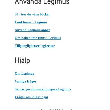
Använda Legimus
Så läser du våra böcker
Funktioner i Legimus
Använd Legimus-appen
Om boken inte finns i Legimus
Tillgänglighetsredogörelser
Hjälp
Om Legimus
Vanliga frågor
Så här gör du inställningar i Legimus
Frågor om inläsningar