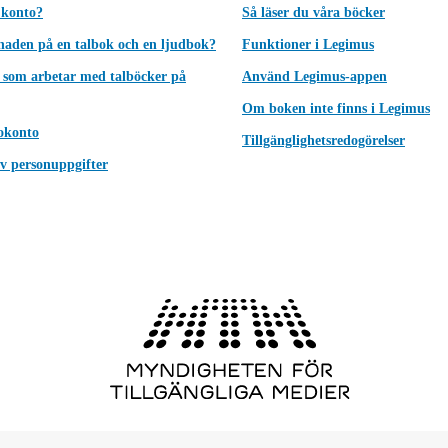
 konto?
Så läser du våra böcker
lnaden på en talbok och en ljudbok?
Funktioner i Legimus
 som arbetar med talböcker på
Använd Legimus-appen
Om boken inte finns i Legimus
okonto
Tillgänglighetsredogörelser
v personuppgifter