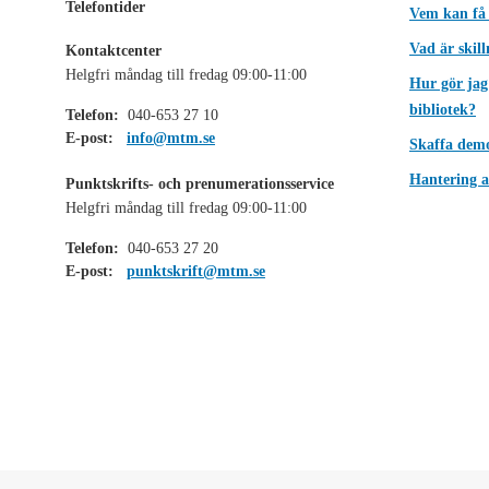
Telefontider
Vem kan få
Vad är skil
Kontaktcenter
Helgfri måndag till fredag 09:00-11:00
Hur gör jag
bibliotek?
Telefon:
040-653 27 10
E-post:
info@mtm.se
Skaffa dem
Hantering a
Punktskrifts- och prenumerationsservice
Helgfri måndag till fredag 09:00-11:00
Telefon:
040-653 27 20
E-post:
punktskrift@mtm.se