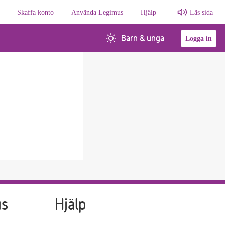
Skaffa konto
Använda Legimus
Hjälp
Läs sida
Barn & unga
Logga in
us
Hjälp