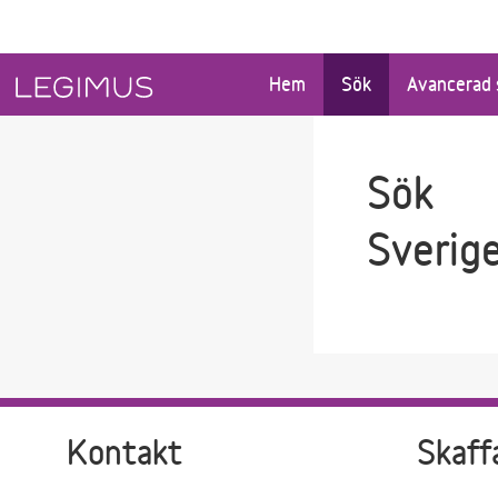
Gå till sökfältet
Gå till huvudinnehåll
Hem
Sök
Avancerad 
Sök
Sverig
Kontakt
Skaff