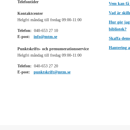
Telefontider
Vem kan få
Vad är skil
Kontaktcenter
Helgfri måndag till fredag 09:00-11:00
Hur gör jag
bibliotek?
Telefon:
040-653 27 10
E-post:
info@mtm.se
Skaffa dem
Hantering a
Punktskrifts- och prenumerationsservice
Helgfri måndag till fredag 09:00-11:00
Telefon:
040-653 27 20
E-post:
punktskrift@mtm.se