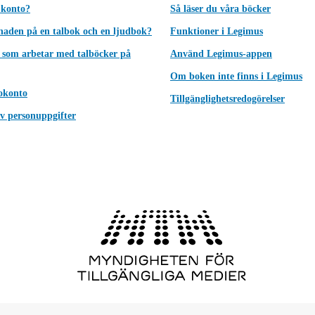
 konto?
Så läser du våra böcker
lnaden på en talbok och en ljudbok?
Funktioner i Legimus
 som arbetar med talböcker på
Använd Legimus-appen
Om boken inte finns i Legimus
okonto
Tillgänglighetsredogörelser
v personuppgifter