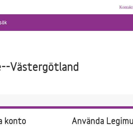
Kontakt
sök
e--Västergötland
a konto
Använda Legim