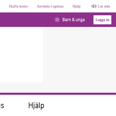
Skaffa konto
Använda Legimus
Hjälp
Läs sida
Barn & unga
Logga in
us
Hjälp