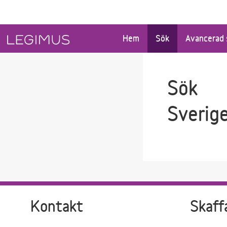
Gå till sökfältet
Gå till huvudinnehåll
Hem
Sök
Avancerad 
Sök
Sverig
Kontakt
Skaff