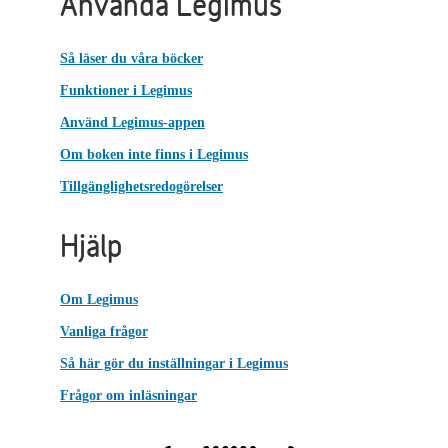
Använda Legimus
Så läser du våra böcker
Funktioner i Legimus
Använd Legimus-appen
Om boken inte finns i Legimus
Tillgänglighetsredogörelser
Hjälp
Om Legimus
Vanliga frågor
Så här gör du inställningar i Legimus
Frågor om inläsningar