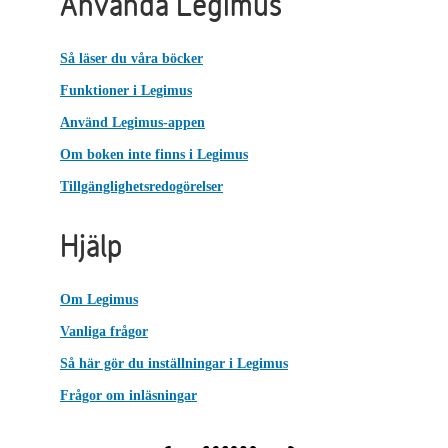
Använda Legimus
Så läser du våra böcker
Funktioner i Legimus
Använd Legimus-appen
Om boken inte finns i Legimus
Tillgänglighetsredogörelser
Hjälp
Om Legimus
Vanliga frågor
Så här gör du inställningar i Legimus
Frågor om inläsningar