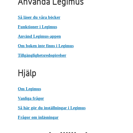
Använda Legimus
Så läser du våra böcker
Funktioner i Legimus
Använd Legimus-appen
Om boken inte finns i Legimus
Tillgänglighetsredogörelser
Hjälp
Om Legimus
Vanliga frågor
Så här gör du inställningar i Legimus
Frågor om inläsningar