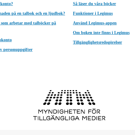
 konto?
Så läser du våra böcker
lnaden på en talbok och en ljudbok?
Funktioner i Legimus
 som arbetar med talböcker på
Använd Legimus-appen
Om boken inte finns i Legimus
okonto
Tillgänglighetsredogörelser
v personuppgifter