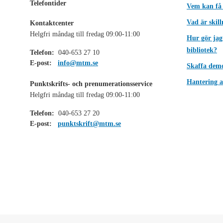
Telefontider
Vem kan få
Vad är skil
Kontaktcenter
Helgfri måndag till fredag 09:00-11:00
Hur gör jag
bibliotek?
Telefon:
040-653 27 10
E-post:
info@mtm.se
Skaffa dem
Hantering a
Punktskrifts- och prenumerationsservice
Helgfri måndag till fredag 09:00-11:00
Telefon:
040-653 27 20
E-post:
punktskrift@mtm.se