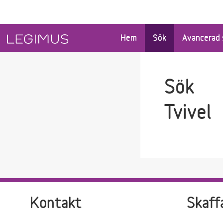
Gå till sökfältet
Gå till huvudinnehåll
Hem
Sök
Avancerad 
Sök
Tvivel
Kontakt
Skaff