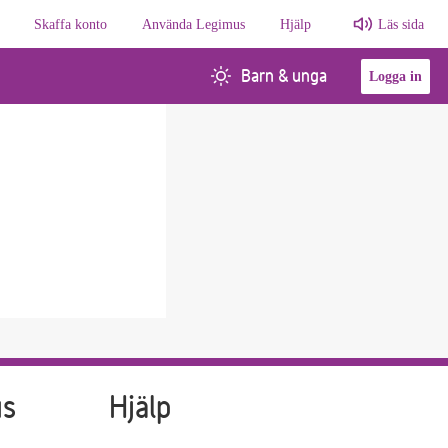
Skaffa konto
Använda Legimus
Hjälp
Läs sida
Barn & unga
Logga in
us
Hjälp