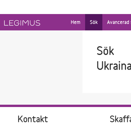
Gå till sökfältet
Gå till huvudinnehåll
Hem
Sök
Avancerad 
Sök
Ukrain
Kontakt
Skaff