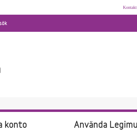
Kontakt
sök
a
a konto
Använda Legim