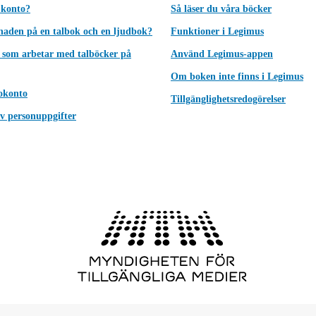
 konto?
Så läser du våra böcker
lnaden på en talbok och en ljudbok?
Funktioner i Legimus
 som arbetar med talböcker på
Använd Legimus-appen
Om boken inte finns i Legimus
okonto
Tillgänglighetsredogörelser
v personuppgifter