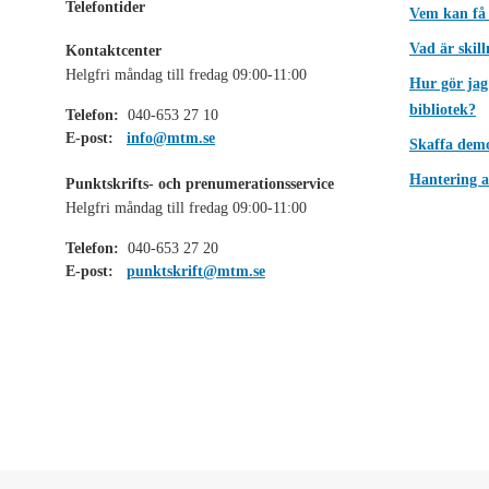
Telefontider
Vem kan få
Vad är skil
Kontaktcenter
Helgfri måndag till fredag 09:00-11:00
Hur gör jag
bibliotek?
Telefon:
040-653 27 10
E-post:
info@mtm.se
Skaffa dem
Hantering a
Punktskrifts- och prenumerationsservice
Helgfri måndag till fredag 09:00-11:00
Telefon:
040-653 27 20
E-post:
punktskrift@mtm.se