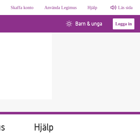
Skaffa konto
Använda Legimus
Hjälp
Läs sida
Barn & unga
Logga in
us
Hjälp