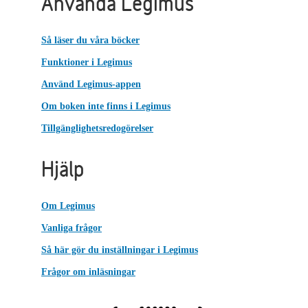
Använda Legimus
Så läser du våra böcker
Funktioner i Legimus
Använd Legimus-appen
Om boken inte finns i Legimus
Tillgänglighetsredogörelser
Hjälp
Om Legimus
Vanliga frågor
Så här gör du inställningar i Legimus
Frågor om inläsningar