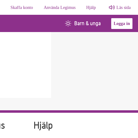
Skaffa konto
Använda Legimus
Hjälp
Läs sida
Barn & unga
Logga in
us
Hjälp