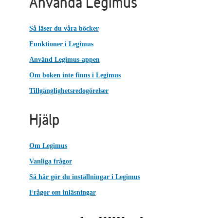
Använda Legimus
Så läser du våra böcker
Funktioner i Legimus
Använd Legimus-appen
Om boken inte finns i Legimus
Tillgänglighetsredogörelser
Hjälp
Om Legimus
Vanliga frågor
Så här gör du inställningar i Legimus
Frågor om inläsningar