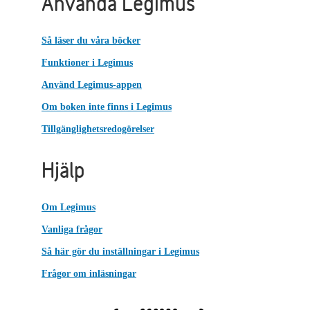
Använda Legimus
Så läser du våra böcker
Funktioner i Legimus
Använd Legimus-appen
Om boken inte finns i Legimus
Tillgänglighetsredogörelser
Hjälp
Om Legimus
Vanliga frågor
Så här gör du inställningar i Legimus
Frågor om inläsningar