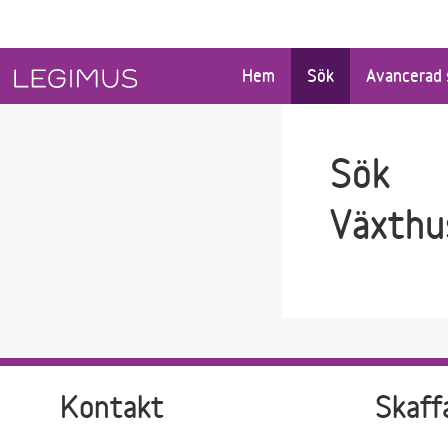
Gå till sökfältet
Gå till huvudinnehåll
Hem
Sök
Avancerad 
Sök
Växthu
Kontakt
Skaff