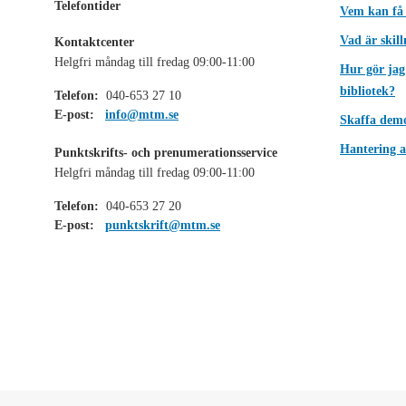
Telefontider
Vem kan få
Vad är skil
Kontaktcenter
Helgfri måndag till fredag 09:00-11:00
Hur gör jag
bibliotek?
Telefon:
040-653 27 10
E-post:
info@mtm.se
Skaffa dem
Hantering a
Punktskrifts- och prenumerationsservice
Helgfri måndag till fredag 09:00-11:00
Telefon:
040-653 27 20
E-post:
punktskrift@mtm.se