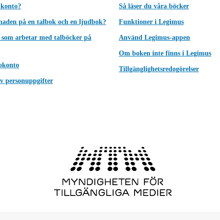
 konto?
Så läser du våra böcker
lnaden på en talbok och en ljudbok?
Funktioner i Legimus
 som arbetar med talböcker på
Använd Legimus-appen
Om boken inte finns i Legimus
okonto
Tillgänglighetsredogörelser
v personuppgifter