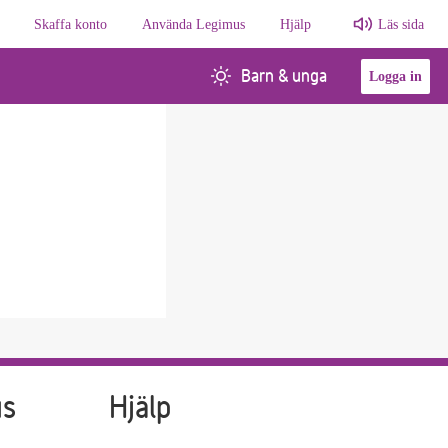
Skaffa konto
Använda Legimus
Hjälp
Läs sida
Barn & unga
Logga in
us
Hjälp