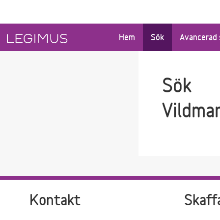
Gå till sökfältet
Gå till huvudinnehåll
Hem
Sök
Avancerad 
Sök
Vildmar
Kontakt
Skaff