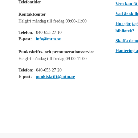
Telefontider
Vem kan få
Vad är skil
Kontaktcenter
Helgfri måndag till fredag 09:00-11:00
Hur gör jag
bibliotek?
Telefon:
040-653 27 10
E-post:
info@mtm.se
Skaffa dem
Hantering a
Punktskrifts- och prenumerationsservice
Helgfri måndag till fredag 09:00-11:00
Telefon:
040-653 27 20
E-post:
punktskrift@mtm.se