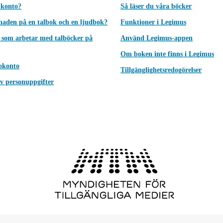
 konto?
Så läser du våra böcker
lnaden på en talbok och en ljudbok?
Funktioner i Legimus
 som arbetar med talböcker på
Använd Legimus-appen
Om boken inte finns i Legimus
okonto
Tillgänglighetsredogörelser
v personuppgifter