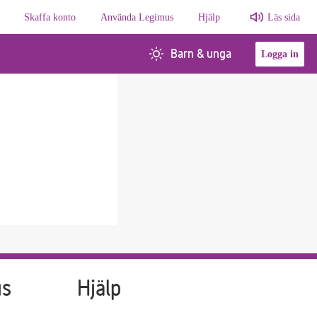
Skaffa konto
Använda Legimus
Hjälp
Läs sida
Barn & unga
Logga in
us
Hjälp