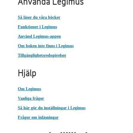
Använda Legimus
Så läser du våra böcker
Funktioner i Legimus
Använd Legimus-appen
Om boken inte finns i Legimus
Tillgänglighetsredogörelser
Hjälp
Om Legimus
Vanliga frågor
Så här gör du inställningar i Legimus
Frågor om inläsningar