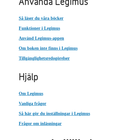
Använda Legimus
Så läser du våra böcker
Funktioner i Legimus
Använd Legimus-appen
Om boken inte finns i Legimus
Tillgänglighetsredogörelser
Hjälp
Om Legimus
Vanliga frågor
Så här gör du inställningar i Legimus
Frågor om inläsningar