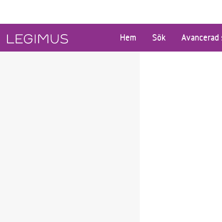
Gå till huvudinnehåll
Hem
Sök
Avancerad 