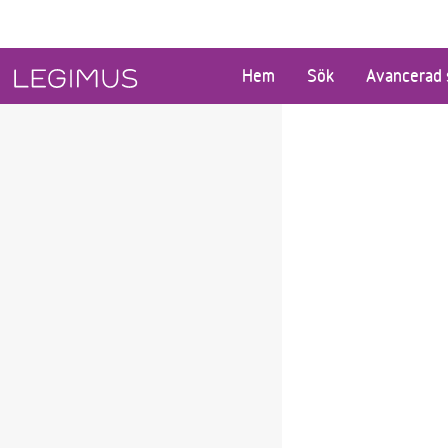
Gå till huvudinnehåll
Hem
Sök
Avancerad 