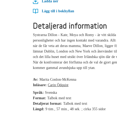
Ladda ner
Lägg till i bokhyllan
Detaljerad information
Systrarna Dillon - Kate, Moya och Romy - är vitt skilda
personligheter och har ingen kontakt med varandra. Allt 
när de får veta att deras mamma, Maeve Dillon, ligger f
lämnar Dublin, London och New York och återvänder ti
och det lilla huset med utsikt över Irländska sjön där de 
När de konfronterar det förflutna och de val de gjort ge
kommer gammal avundsjuka upp till ytan.
Av:
Marita Conlon-McKenna
Inläsare:
Carin Ödquist
Språk:
Svenska
Format:
Talbok med text
Detaljerat format:
Talbok med text
Längd:
9 tim., 57 min., 48 sek. ; cirka 355 sidor