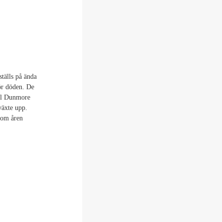
ställs på ända
ör döden. De
ll Dunmore
växte upp.
nom åren