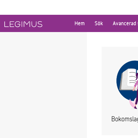
Gå till huvudinnehåll
Hem
Sök
Avancerad 