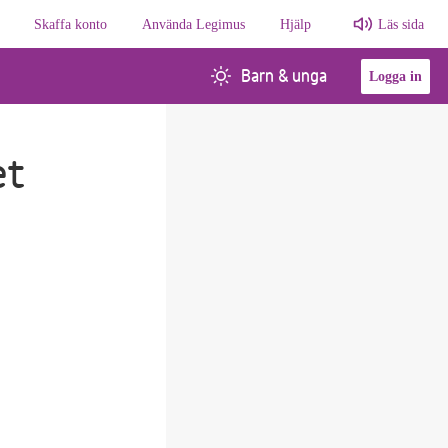
Skaffa konto
Använda Legimus
Hjälp
Läs sida
Barn & unga
Logga in
et