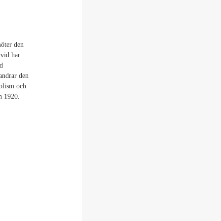
möter den
vid har
ed
andrar den
holism och
en 1920.