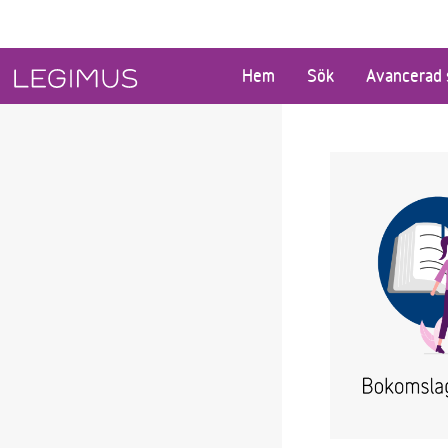
Gå till huvudinnehåll
Hem
Sök
Avancerad 