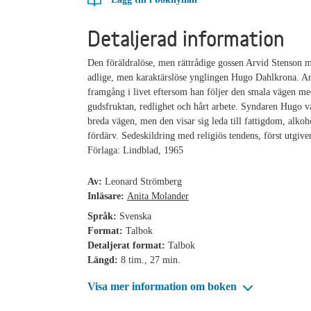
Detaljerad information
Den föräldralöse, men rättrådige gossen Arvid Stenson 
adlige, men karaktärslöse ynglingen Hugo Dahlkrona. Ar
framgång i livet eftersom han följer den smala vägen m
gudsfruktan, redlighet och hårt arbete. Syndaren Hugo v
breda vägen, men den visar sig leda till fattigdom, alko
fördärv. Sedeskildring med religiös tendens, först utgiv
Förlaga: Lindblad, 1965
Av:
Leonard Strömberg
Inläsare:
Anita Molander
Språk:
Svenska
Format:
Talbok
Detaljerat format:
Talbok
Längd:
8 tim., 27 min.
Visa mer information om boken