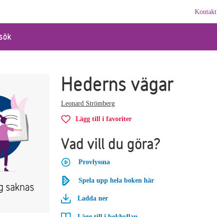
Kontakt
sök
Hederns vägar
Leonard Strömberg
Lägg till i favoriter
Vad vill du göra?
Provlyssna
Spela upp hela boken här
Ladda ner
Lägg till i bokhyllan