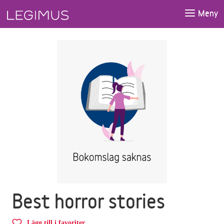
Gå till huvudinnehåll
Meny
Best horror stories
Lägg till i favoriter