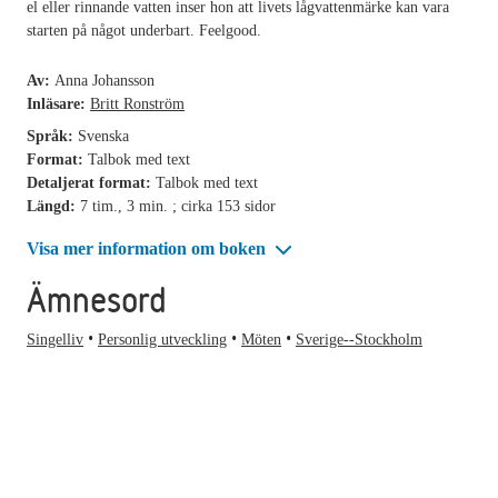
el eller rinnande vatten inser hon att livets lågvattenmärke kan vara
starten på något underbart. Feelgood.
Av:
Anna Johansson
Inläsare:
Britt Ronström
Språk:
Svenska
Format:
Talbok med text
Detaljerat format:
Talbok med text
Längd:
7 tim., 3 min. ; cirka 153 sidor
Visa mer information om boken
Ämnesord
Singelliv
Personlig utveckling
Möten
Sverige--Stockholm