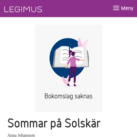
Gå till huvudinnehåll
Meny
Sommar på Solskär
Anna Johansson