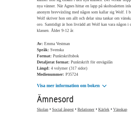
nya vänner. När Agnes hittar en lapp på skoltoaletten inl
anonym brevväxling med någon som kallar sig Wolf. I br
Wolf skriver hon om allt och delar sina tankar om vänsk
oro. Samtidigt är hon livrädd att Wolf kan vara någon i 
klassen. Ålder 9-12 år.
Av:
Emma Vestman
Språk:
Svenska
Format:
Punktskriftsbok
Detaljerat format:
Punktskrift för envägslån
Längd:
4 volymer (317 sidor)
Medienummer:
P35724
Visa mer information om boken
Ämnesord
Skolan
Social ångest
Relationer
Kärlek
Vänskap