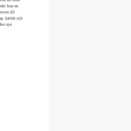
eder hon en
even till
ap, kärlek och
den nya