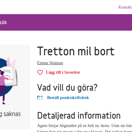
Kontakt
sök
Tretton mil bort
Emma Vestman
Lägg till i favoriter
Vad vill du göra?
Beställ punktskriftsbok
Detaljerad information
Agnes börjar högstadiet på en helt ny skola. Utan sin bä
känner hon sig ensam i den nya klassen. Det verkar hopplö