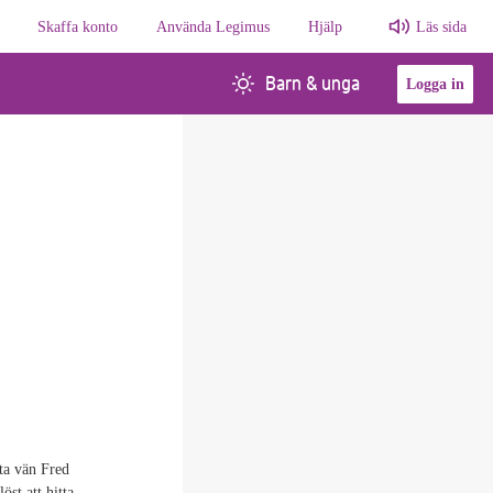
Skaffa konto
Använda Legimus
Hjälp
Läs sida
Barn & unga
Logga in
sta vän Fred
st att hitta