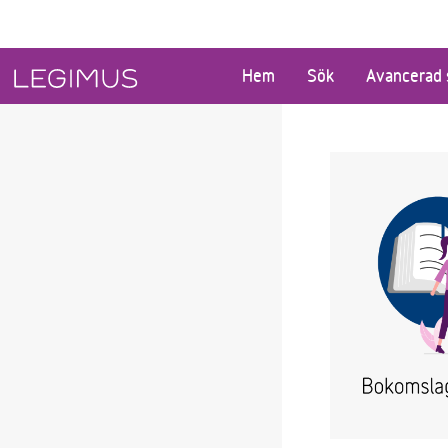
Gå till huvudinnehåll
Hem
Sök
Avancerad 