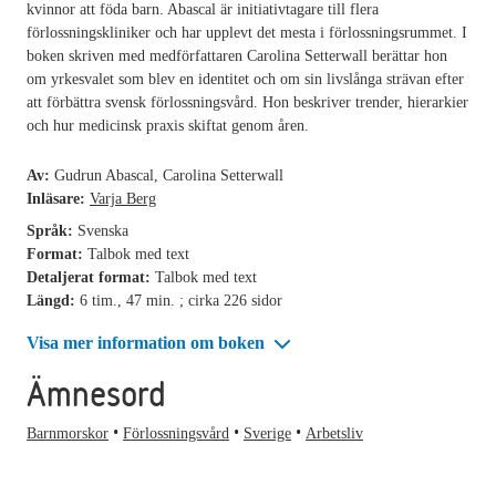
kvinnor att föda barn. Abascal är initiativtagare till flera
förlossningskliniker och har upplevt det mesta i förlossningsrummet. I
boken skriven med medförfattaren Carolina Setterwall berättar hon
om yrkesvalet som blev en identitet och om sin livslånga strävan efter
att förbättra svensk förlossningsvård. Hon beskriver trender, hierarkier
och hur medicinsk praxis skiftat genom åren.
Av:
Gudrun Abascal, Carolina Setterwall
Inläsare:
Varja Berg
Språk:
Svenska
Format:
Talbok med text
Detaljerat format:
Talbok med text
Längd:
6 tim., 47 min. ; cirka 226 sidor
Visa mer information om boken
Ämnesord
Barnmorskor
Förlossningsvård
Sverige
Arbetsliv