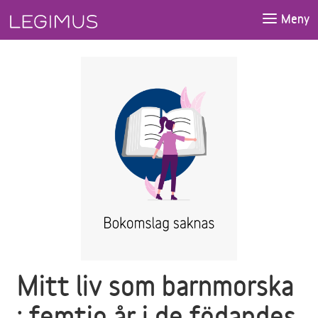
Gå till huvudinnehåll
Meny
Mitt liv som barnmorska
: femtio år i de födandes