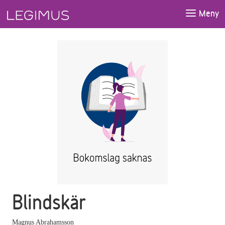
Gå till huvudinnehåll
Meny
Blindskär
Magnus Abrahamsson