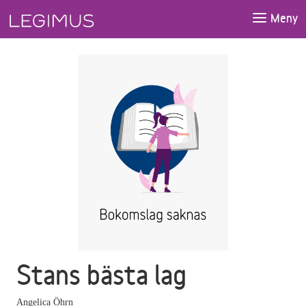
Gå till huvudinnehåll
Meny
Stans bästa lag
Angelica Öhrn