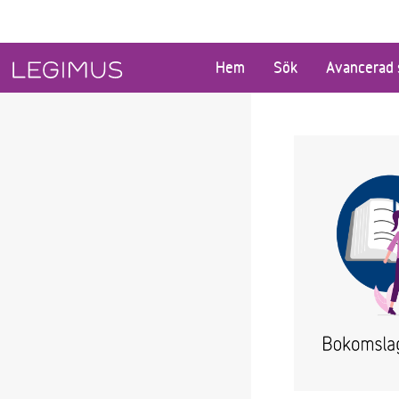
Gå till huvudinnehåll
Hem
Sök
Avancerad 