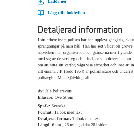
Ladda ner
Lägg till i bokhyllan
Detaljerad information
I sitt arbete inom polisen har han upplevt gängkrig, skju
sprängningar på nära håll. Han har sett våldet bli grövre
nätverken mer organiserade och gränserna mer flytande.
med sig av de verktyg och principer som driver honom. 
om att hitta sitt varför, våga visa sårbarhet och inse att 
allt ensam. J.P. (född 1964) är polismästare och underrätt
polisregion Mitt. Självbiografi.
Av:
Jale Poljarevius
Inläsare:
Ove Ström
Språk:
Svenska
Format:
Talbok med text
Detaljerat format:
Talbok med text
Längd:
6 tim., 26 min. ; cirka 281 sidor