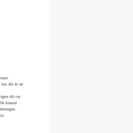
ensam.
 hur det är att
ägen dit var
lle kunnat
ättningen
ra.