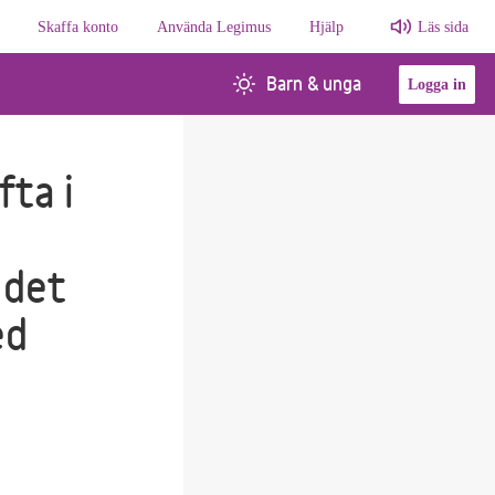
Skaffa konto
Använda Legimus
Hjälp
Läs sida
Barn & unga
Logga in
fta i
 det
ed