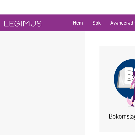
Gå till huvudinnehåll
Hem
Sök
Avancerad 