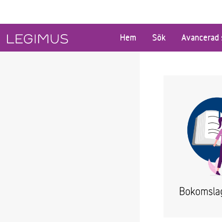
Gå till huvudinnehåll
Hem
Sök
Avancerad 