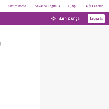
Skaffa konto
Använda Legimus
Hjälp
Läs sida
Barn & unga
Logga in
n