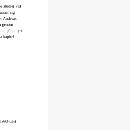
 studier vid
känner sig
er Andreas,
en genom
nhet på en tyst
a kapitel.
1990-talet