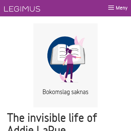
Gå till huvudinnehåll
Meny
The invisible life of
Addie LaRue