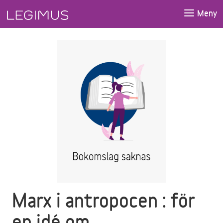
Gå till huvudinnehåll
Meny
Marx i antropocen : för
en idé om