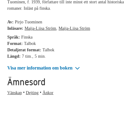
Tuominen, f. 1939, författare till inte minst ett stort antal historiska
romaner. Inläst på finska.
Av:
Pirjo Tuominen
Inläsare:
Maija-Liisa Ström
,
Maija-Liisa Ström
Språk:
Finska
Format:
Talbok
Detaljerat format:
Talbok
Längd:
7 tim., 5 min.
Visa mer information om boken
Ämnesord
Vänskap
Dejting
Änkor