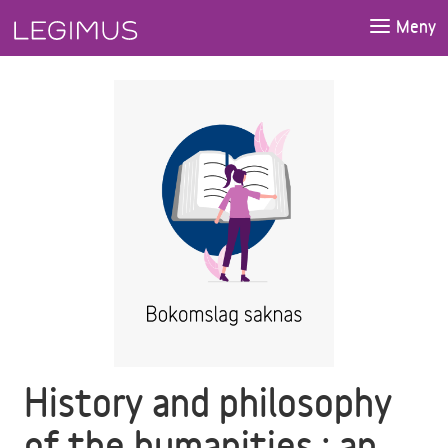
Gå till huvudinnehåll
Meny
History and philosophy
of the humanities : an