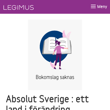
Gå till huvudinnehåll
Meny
Absolut Sverige : ett
land i förändring