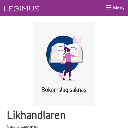
Gå till huvudinnehåll
Meny
Likhandlaren
Camilla Lagerqvist