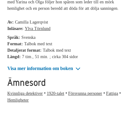
med Yarina och Olga följer hon spåren som leder till en mörk
hemlighet och en person beredd att döda för att dölja sanningen.
Av:
Camilla Lagerqvist
Inläsare:
Ylva Törnlund
Språk:
Svenska
Format:
Talbok med text
Detaljerat format:
Talbok med text
Längd:
7 tim., 51 min. ; cirka 304 sidor
Visa mer information om boken
Ämnesord
Kvinnliga detektiver
1920-talet
Försvunna personer
Fattiga
Hemligheter