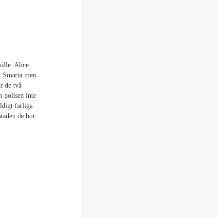
ille. Alice
e. Smarta men
r de två
m polisen inte
digt farliga
staden de bor