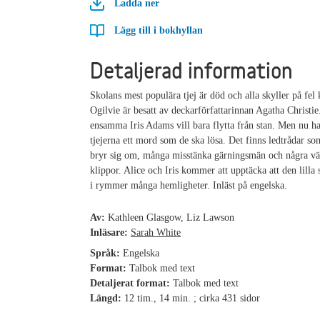
Ladda ner
Lägg till i bokhyllan
Detaljerad information
Skolans mest populära tjej är död och alla skyller på fel k
Ogilvie är besatt av deckarförfattarinnan Agatha Christi
ensamma Iris Adams vill bara flytta från stan. Men nu ha
tjejerna ett mord som de ska lösa. Det finns ledtrådar so
bryr sig om, många misstänka gärningsmän och några väl
klippor. Alice och Iris kommer att upptäcka att den lilla 
i rymmer många hemligheter. Inläst på engelska.
Av:
Kathleen Glasgow, Liz Lawson
Inläsare:
Sarah White
Språk:
Engelska
Format:
Talbok med text
Detaljerat format:
Talbok med text
Längd:
12 tim., 14 min. ; cirka 431 sidor