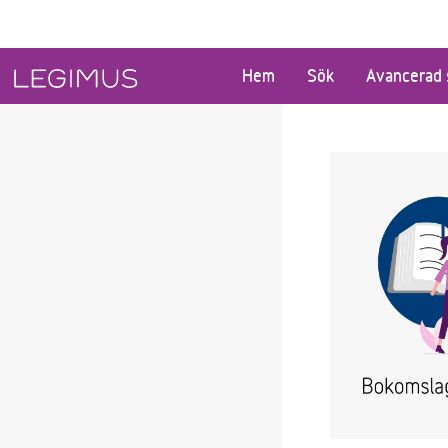
Gå till huvudinnehåll
Hem
Sök
Avancerad 