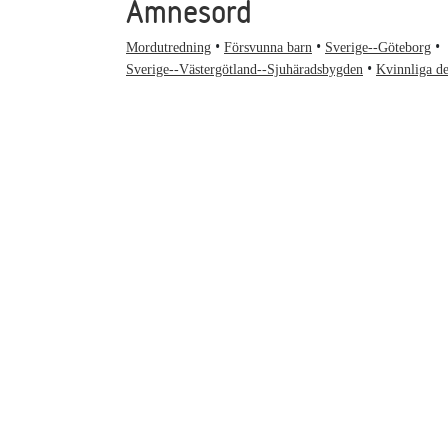
Ämnesord
Mordutredning
Försvunna barn
Sverige--Göteborg
Sverige--Västergötland--Sjuhäradsbygden
Kvinnliga de