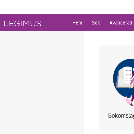
Gå till huvudinnehåll
Hem
Sök
Avancerad 