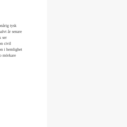
onårig tysk
alvt år senare
k ser
on civil
hon i hemlighet
to mörkare