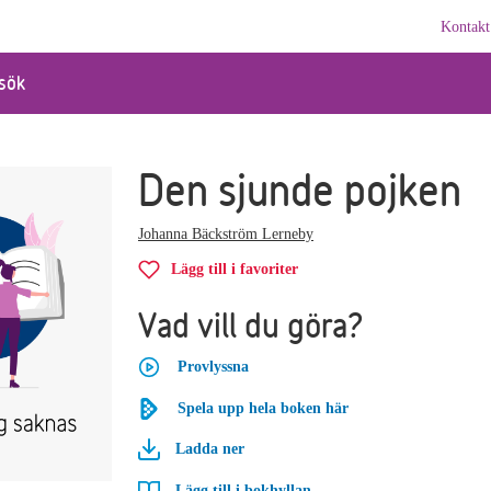
Kontakt
sök
Den sjunde pojken
Johanna Bäckström Lerneby
Lägg till i favoriter
Vad vill du göra?
Provlyssna
Spela upp hela boken här
Ladda ner
Lägg till i bokhyllan