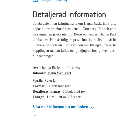
Detaljerad information
Första delen i en kriminalserie om Hanna back. En fjort
pojke hittas drunknad i en kanal i Göteborg. Ett och ett h
försvinner en pojke utanför Borås och endast Hanna Bac
sambandet. Hon är tidigare prisbelönt journalist, nu är h
utredare hos polisen. Trots att hon blir tillsagd utreder 
kopplingen mellan fallen och ju djupare hon gräver, des
blir sanningen.
Av:
Johanna Bäckström Lerneby
Inläsare:
Malin Wahlstedt
Språk:
Svenska
Format:
Talbok med text
Detaljerat format:
Talbok med text
Längd:
11 tim. ; cirka 397 sidor
Visa mer information om boken